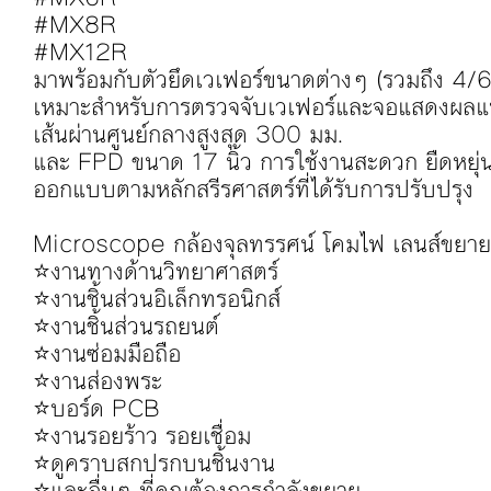
#MX8R
#MX12R
มาพร้อมกับตัวยึดเวเฟอร์ขนาดต่างๆ (รวมถึง 4/6
เหมาะสำหรับการตรวจจับเวเฟอร์และจอแสดงผลแ
เส้นผ่านศูนย์กลางสูงสุด 300 มม.
และ FPD ขนาด 17 นิ้ว การใช้งานสะดวก ยืดหยุ่น 
ออกแบบตามหลักสรีรศาสตร์ที่ได้รับการปรับปรุง
Microscope กล้องจุลทรรศน์ โคมไฟ เลนส์ขยาย
⭐️งานทางด้านวิทยาศาสตร์
⭐️งานชิ้นส่วนอิเล็กทรอนิกส์
⭐️งานชิ้นส่วนรถยนต์
⭐️งานซ่อมมือถือ
⭐️งานส่องพระ
⭐️บอร์ด PCB
⭐️งานรอยร้าว รอยเชื่อม
⭐️ดูคราบสกปรกบนชิ้นงาน
⭐️และอื่นๆ ที่คุณต้องการกำลังขยาย