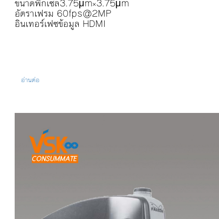
ขนาดพิกเซล3.75μm×3.75μm
อัตราเฟรม 60fps@2MP
อินเทอร์เฟซข้อมูล HDMI
อ่านต่อ